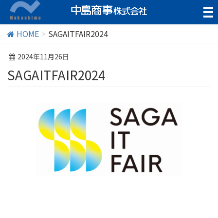
t
o
g
HOME
SAGAITFAIR2024
g
l
2024年11月26日
e
SAGAITFAIR2024
n
a
v
i
g
a
t
i
o
n