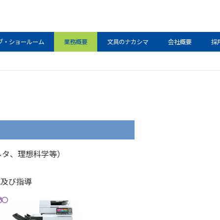
ブ・ショールーム
業務概要
文具のナカシマ
会社概要
採
ルタ、理想科学等）
売及び指導