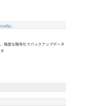
cuda」
ト、強度な暗号化でバックアップデータ
ータ