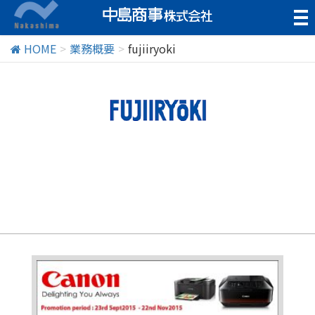
t
o
g
HOME
業務概要
fujiiryoki
g
l
e
n
a
v
i
g
a
t
i
o
n