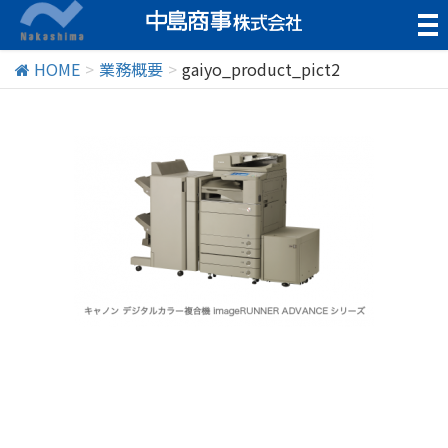
t
o
g
HOME
業務概要
gaiyo_product_pict2
g
l
e
n
a
v
i
g
a
t
i
o
n