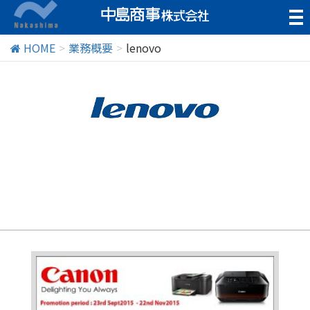
t
o
g
HOME
業務概要
lenovo
g
l
e
n
a
v
i
g
a
t
i
o
n