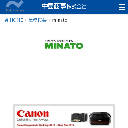
t
o
g
HOME
業務概要
minato
g
l
e
n
a
v
i
g
a
t
i
o
n