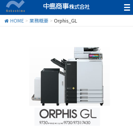
t
o
g
HOME
業務概要
Orphis_GL
g
l
e
n
a
v
i
g
a
t
i
o
n