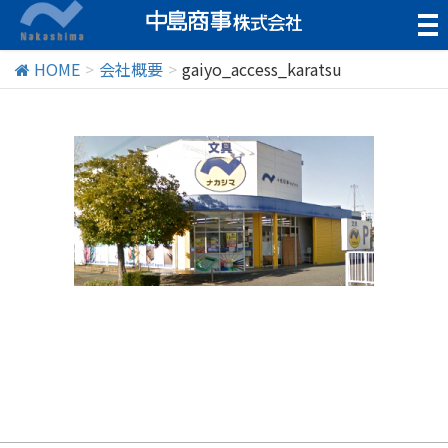
t
o
g
HOME
会社概要
gaiyo_access_karatsu
g
l
e
n
a
v
i
g
a
t
i
o
n