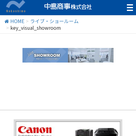
t
o
g
HOME
ライブ・ショールーム
g
key_visual_showroom
l
e
n
a
v
i
g
a
t
i
o
n