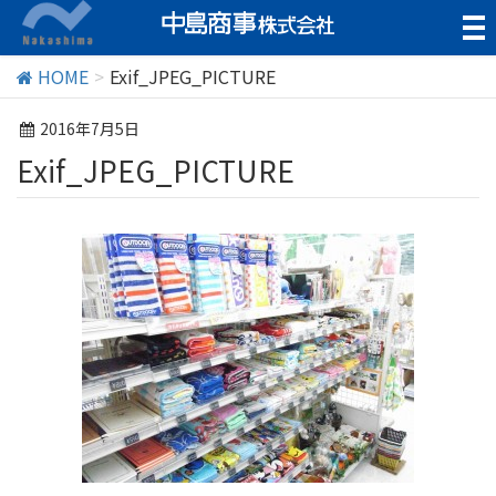
t
o
g
HOME
Exif_JPEG_PICTURE
g
l
2016年7月5日
e
Exif_JPEG_PICTURE
n
a
v
i
g
a
t
i
o
n